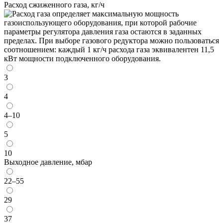
Расход сжиженного газа, кг/ч
3
4
4–10
5
10
Выходное давление, мбар
22–55
29
37