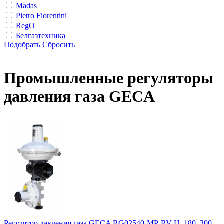
Madas
Pietro Fiorentini
RegO
Белгазтехника
Подобрать
Сбросить
Промышленные регуляторы
давления газа GECA
Регулятор давления газа GECA RG02540-MP-RV-H, 180–300