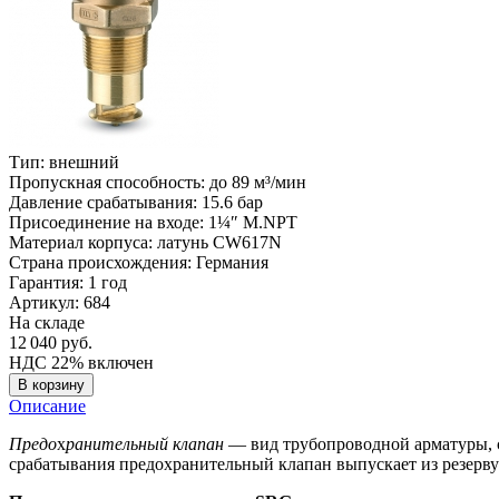
Тип:
внешний
Пропускная способность:
до 89 м³/мин
Давление срабатывания:
15.6 бар
Присоединение на входе:
1¼″ M.NPT
Материал корпуса:
латунь CW617N
Страна происхождения:
Германия
Гарантия:
1 год
Артикул: 684
На складе
12 040
руб.
НДС 22% включен
В корзину
Описание
Предо
х
ранительный клапан
— вид трубопроводной арматуры, 
срабатывания предохранительный клапан выпускает из резервуа