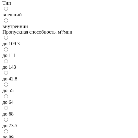
Тип
внешний
внутренний
Пропускная способность, м³/мин
до 109.3
до 111
до 143
до 42.8
до 55
до 64
до 68
до 73.5
до 89