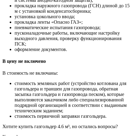
и системы анодно-катодной защиты);
прокладка наружного газопровода (ГСН) длиной до 15
м с установкой конденсатосборника;
установка цокольного ввода;
прокладка ленты «Опасно ГАЗ»;
пневматические испытания газопровода;
пусконаладочные работы, включающие настройку
выходного давления, проверку функционирования
ПСК;
оформление документов.
В цену не включено
В стоимость не включаны:
стоимость земляных работ (устройство котлована для
газгольдера и траншеи для газопровода, обратная
засыпка газгольдера и газопровода песком), которые
выполняются заказчиком либо специализированной
подрядной организацией в соответствии с выданным
техническим заданием;
стоимость первичной заправки газгольдера.
Хотите купить газгольдер 4.6 м³, но остались вопросы?