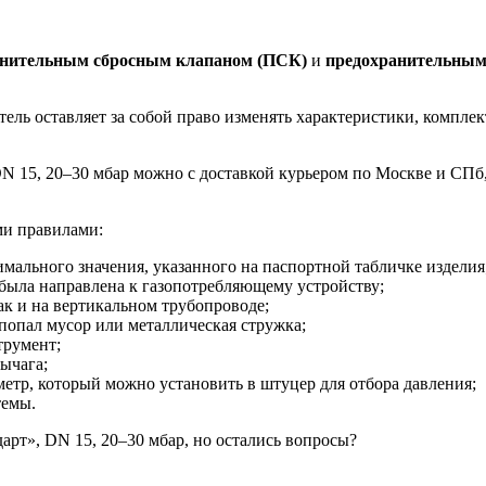
анительным сбросным клапаном (ПСК)
и
предохранительным
ль оставляет за собой право изменять характеристики, компле
DN 15, 20–30 мбар можно с доставкой курьером по Москве и СП
ми правилами:
мального значения, указанного на паспортной табличке изделия
е была направлена к газопотребляющему устройству;
ак и на вертикальном трубопроводе;
 попал мусор или металлическая стружка;
трумент;
рычага;
метр, который можно установить в штуцер для отбора давления;
темы.
арт», DN 15, 20–30 мбар, но остались вопросы?