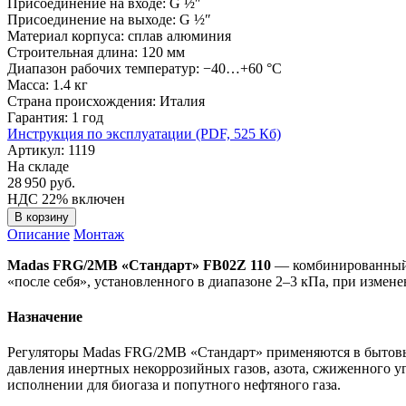
Присоединение на входе:
G ½″
Присоединение на выходе:
G ½″
Материал корпуса:
сплав алюминия
Строительная длина:
120 мм
Диапазон рабочих температур:
−40…+60 °C
Масса:
1.4 кг
Страна происхождения:
Италия
Гарантия:
1 год
Инструкция по эксплуатации (PDF, 525 Кб)
Артикул: 1119
На складе
28 950
руб.
НДС 22% включен
В корзину
Описание
Монтаж
Madas FRG/2MB «Стандарт» FB02Z 110
— комбинированный р
«после себя», установленного в диапазоне 2–3 кПа, при измене
Назначение
Регуляторы Madas FRG/2MB «Стандарт» применяются в бытовых
давления инертных некоррозийных газов, азота, сжиженного уг
исполнении для биогаза и попутного нефтяного газа.