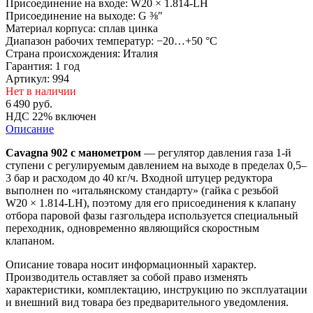
Присоединение на входе:
W20 × 1.814-LH
Присоединение на выходе:
G ⅜″
Материал корпуса:
сплав цинка
Диапазон рабочих температур:
−20…+50 °C
Страна происхождения:
Италия
Гарантия:
1 год
Артикул: 994
Нет в наличии
6 490
руб.
НДС 22% включен
Описание
Cavagna 902 с манометром
— регулятор давления газа 1-й
ступени с регулируемым давлением на выходе в пределах 0,5–
3 бар и расходом до 40 кг/ч. Входной штуцер редуктора
выполнен по «итальянскому стандарту» (гайка с резьбой
W20 × 1.814-LH), поэтому для его присоединения к клапану
отбора паровой фазы газгольдера используется специальный
переходник, одновременно являющийся скоростным
клапаном.
Описание товара носит информационный характер.
Производитель оставляет за собой право изменять
характеристики, комплектацию, инструкцию по эксплуатации
и внешний вид товара без предварительного уведомления.