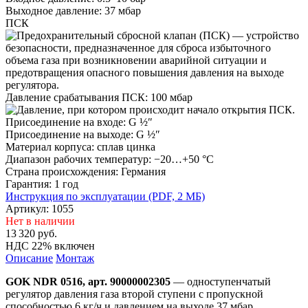
Выходное давление:
37 мбар
ПСК
Давление срабатывания ПСК:
100 мбар
Присоединение на входе:
G ½″
Присоединение на выходе:
G ½″
Материал корпуса:
сплав цинка
Диапазон рабочих температур:
−20…+50 °C
Страна происхождения:
Германия
Гарантия:
1 год
Инструкция по эксплуатации (PDF, 2 MБ)
Артикул: 1055
Нет в наличии
13 320
руб.
НДС 22% включен
Описание
Монтаж
GOK NDR 0516, арт. 90000002305
— одноступенчатый
регулятор давления газа второй ступени с пропускной
способностью 6 кг/ч и давлением на выходе 37 мбар.