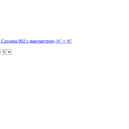
а Cavagna 902 с манометром, ¼″ × ⅜″