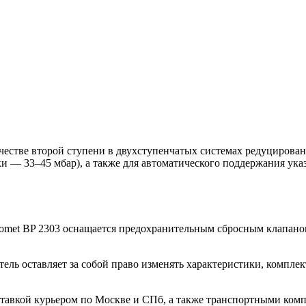
честве второй ступени в двухступенчатых системах редуцирова
ки — 33–45 мбар), а также для автоматического поддержания ука
comet BP 2303 оснащается предохранительным сбросным клапа
ль оставляет за собой право изменять характеристики, компле
ставкой курьером по Москве и СПб, а также транспортными ком