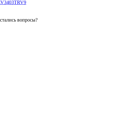
 LV3403TRV9
остались вопросы?