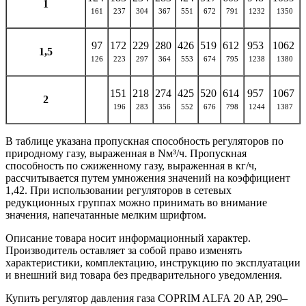
1
161
237
304
367
551
672
791
1232
1350
97
172
229
280
426
519
612
953
1062
1,5
126
223
297
364
553
674
795
1238
1380
151
218
274
425
520
614
957
1067
2
196
283
356
552
676
798
1244
1387
В таблице указана пропускная способность регуляторов по
природному газу, выраженная в Nм³/ч. Пропускная
способность по сжиженному газу, выраженная в кг/ч,
рассчитывается путем умножения значений на коэффициент
1,42. При использовании регуляторов в сетевых
редукционных группах можно принимать во внимание
значения, напечатанные мелким шрифтом.
Описание товара носит информационный характер.
Производитель оставляет за собой право изменять
характеристики, комплектацию, инструкцию по эксплуатации
и внешний вид товара без предварительного уведомления.
Купить регулятор давления газа COPRIM ALFA 20 AP, 290–