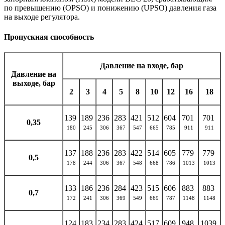
по превышению (OPSO) и понижению (UPSO) давления газа
на выходе регулятора.
Пропускная способность
Давление на входе, бар
Давление на
выходе, бар
2
3
4
5
8
10
12
16
18
139
189
236
283
421
512
604
701
701
0,
35
180
245
306
367
547
665
785
911
911
137
188
236
283
422
514
605
779
779
0,
5
178
244
306
367
548
668
786
1013
1013
133
186
236
284
423
515
606
883
883
0,
7
172
241
306
369
549
669
787
1148
1148
124
183
234
283
424
517
609
948
1039